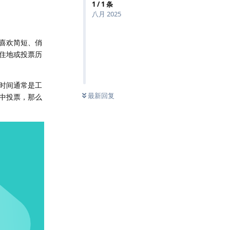
1
/
1
条
八月 2025
喜欢简短、俏
住地或投票历
时间通常是工
0
条未读
最新回复
中投票，那么