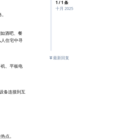
1
/
1
条
十月 2025
络。
例如酒吧、餐
私人住宅中寻
0
条未读
最新回复
手机、平板电
设备连接到互
类热点。