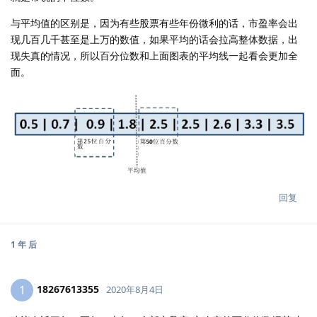
与平均值的区别是，因为有些股票有些年份微利的话，市盈率会出
现几百几千甚至是上万的数值，如果平均的话会拉高整体数据，出
现失真的情况，所以百分位数和上面图表的平均线一起看会更加全
面。
回复
1 年
后
18267613355
1
2020年8月4日