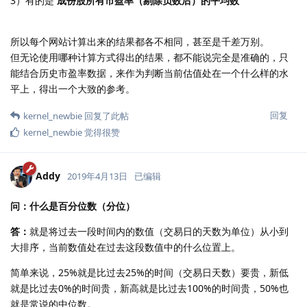
3）有的是
成份股所有市盈率（剔除负数后）的平均数
所以每个网站计算出来的结果都各不相同，甚至是千差万别。
但无论使用哪种计算方式得出的结果，都不能说完全是准确的，只
能结合历史市盈率数据，来作为判断当前估值处在一个什么样的水
平上，得出一个大致的参考。
回复
kernel_newbie
回复了此帖
kernel_newbie
觉得很赞
Addy
2019年4月13日
已编辑
问：什么是百分位数（分位）
答：
就是将过去一段时间内的数值（交易日的天数为单位）从小到
大排序，当前数值处在过去这段数值中的什么位置上。
简单来说，25%就是比过去25%的时间（交易日天数）要贵，新低
就是比过去0%的时间贵，新高就是比过去100%的时间贵，50%也
就是常说的中位数。