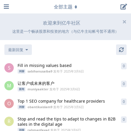
全部主题
欢迎来到亿牛社区
这里是一个畅谈股票和投资的地方（与亿牛主站帐号暂不通用）
最新回复
Fill in missing values ​​based
0
0
条
S
sabihanusaiba9
发布于
2025年3月6日
闲聊
让客户或未来的客户
0
0
条
M
muniyaakter
发布于
2025年3月6日
新闻
Top 1 SEO company for healthcare providers
0
0
条
O
obantikaislam9
发布于
2025年3月6日
闲聊
Stop and read the tips to adapt to changes in B2B
0
0
条
R
sales in the digital age
rahmanfayad
发布于
2025年3月6日
闲聊