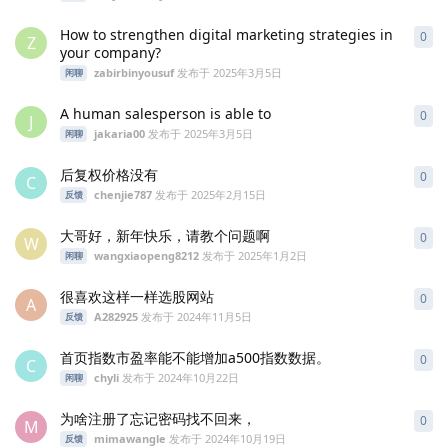
How to strengthen digital marketing strategies in
0
0
条
Z
your company?
zabirbinyousuf
发布于
2025年3月5日
闲聊
A human salesperson is able to
0
0
条
J
jakaria00
发布于
2025年3月5日
闲聊
后复权价格没有
0
0
条
C
chenjie787
发布于
2025年2月15日
反馈
大哥好，新年快乐，请教个问题啊
0
0
条
W
wangxiaopeng8212
发布于
2025年1月2日
闲聊
很喜欢这样一样选股网站
0
0
条
A
A282925
发布于
2024年11月5日
反馈
首页指数市盈率能不能增加a500指数数据。
0
0
条
C
chyli
发布于
2024年10月22日
闲聊
为啥注册了忘记密码找不回来，
0
0
条
M
mimawangle
发布于
2024年10月19日
反馈