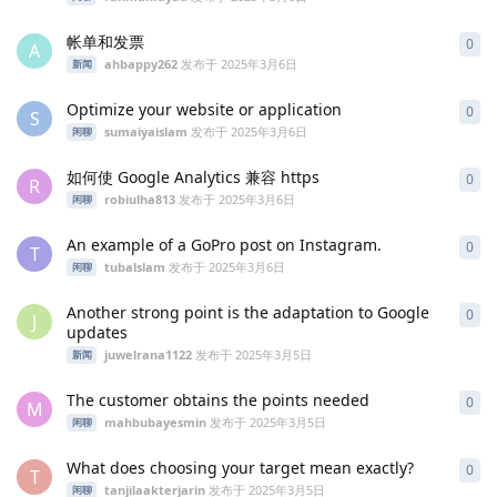
帐单和发票
0
0
条
A
ahbappy262
发布于
2025年3月6日
新闻
Optimize your website or application
0
0
条
S
sumaiyaislam
发布于
2025年3月6日
闲聊
如何使 Google Analytics 兼容 https
0
0
条
R
robiulha813
发布于
2025年3月6日
闲聊
An example of a GoPro post on Instagram.
0
0
条
T
tubalslam
发布于
2025年3月6日
闲聊
Another strong point is the adaptation to Google
0
0
条
J
updates
juwelrana1122
发布于
2025年3月5日
新闻
The customer obtains the points needed
0
0
条
M
mahbubayesmin
发布于
2025年3月5日
闲聊
What does choosing your target mean exactly?
0
0
条
T
tanjilaakterjarin
发布于
2025年3月5日
闲聊